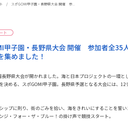
ト
/
スポGOMI甲子園・長野県大会 開催 参...
ート
MI甲子園・長野県大会 開催 参加者全35人で
を集めました！
子園長野県大会が開かれました。海と日本プロジェクトの一環と
を決める、スポGOMI甲子園。長野県予選となる大会には、12
シップに則り、街のごみを拾い、海をきれいにすることを誓い
ンジ・フォー・ザ・ブルー！の掛け声で競技スタート。